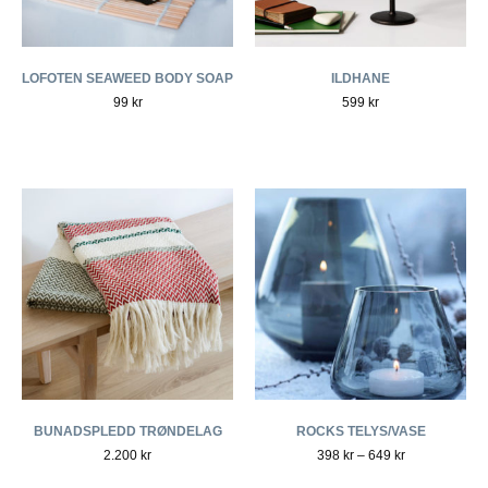
LOFOTEN SEAWEED BODY SOAP
ILDHANE
99
kr
599
kr
BUNADSPLEDD TRØNDELAG
ROCKS TELYS/VASE
2.200
kr
398
kr
–
649
kr