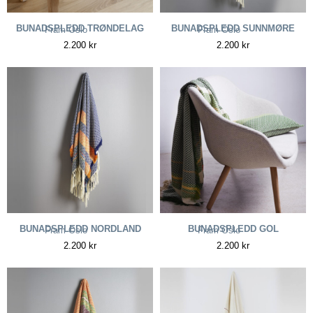
BUNADSPLEDD TRØNDELAG
BUNADSPLEDD SUNNMØRE
Fram Oslo
Fram Oslo
2.200
kr
2.200
kr
BUNADSPLEDD NORDLAND
BUNADSPLEDD GOL
Fram Oslo
Fram Oslo
2.200
kr
2.200
kr