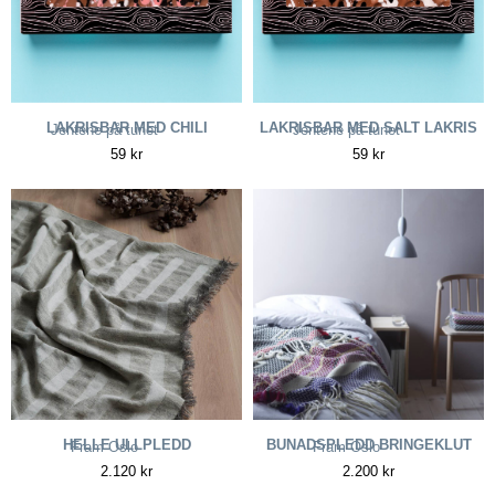
LAKRISBAR MED CHILI
LAKRISBAR MED SALT LAKRIS
Jentene på tunet
Jentene på tunet
59
kr
59
kr
HELLE ULLPLEDD
BUNADSPLEDD BRINGEKLUT
Fram Oslo
Fram Oslo
2.120
kr
2.200
kr