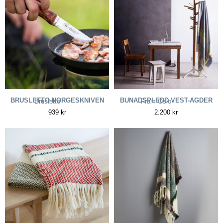
BRUSLETTO NORGESKNIVEN
BUNADSPLEDD VEST-AGDER
Brusletto
Fram Oslo
939
kr
2.200
kr