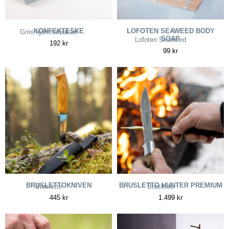
KONFEKTESKE
LOFOTEN SEAWEED BODY
Grini hjemmebakeri
SOAP
Lofoten Seaweed
192
kr
99
kr
BRUSLETTOKNIVEN
BRUSLETTO HUNTER PREMIUM
Brusletto
Brusletto
445
kr
1.499
kr