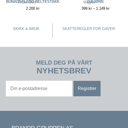
BUNADSPLEDD BELTESTAKK
ISBJØRN
Fram Oslo
Magnor
2.200
kr
399
kr
–
1.149
kr
SKIKK & BRUK
SKATTEREGLER FOR GAVER
MELD DEG PÅ VÅRT
NYHETSBREV