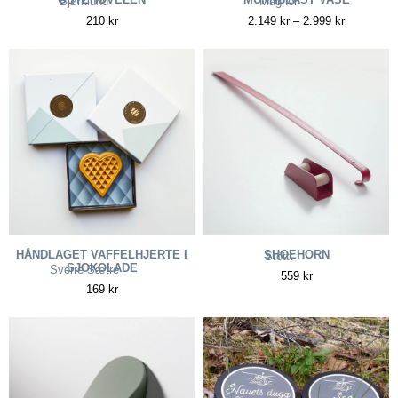
Bjørklund
Magnor
210
kr
2.149
kr
–
2.999
kr
HÅNDLAGET VAFFELHJERTE I
SHOEHORN
Stöttt
SJOKOLADE
Sverre Sætre
559
kr
169
kr