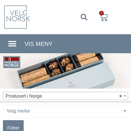
0
VIS MENY
Produsert i Norge
×
Velg merke
Filtrer