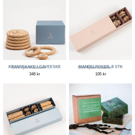
KRANSEKAKE I GAVEESKE
MANDELROSER, 8 STK
Grini hjemmebakeri
Grini hjemmebakeri
348
kr
105
kr