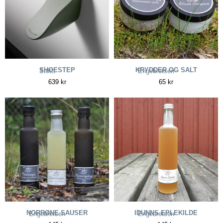
SHOESTEP
KRYDDER OG SALT
Stöttt
Engebretsen
639
kr
65
kr
NORRØNE SAUSER
IDUNNS EPLEKILDE
Engebretsen
Engebretsen