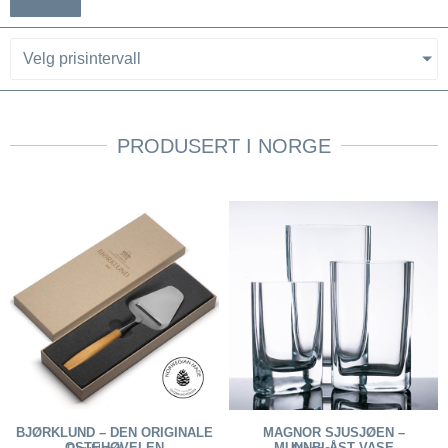
Velg prisintervall
PRODUSERT I NORGE
BJØRKLUND – DEN ORIGINALE
MAGNOR SJUSJØEN –
OSTEHØVELEN
MUNNBLÅST VASE