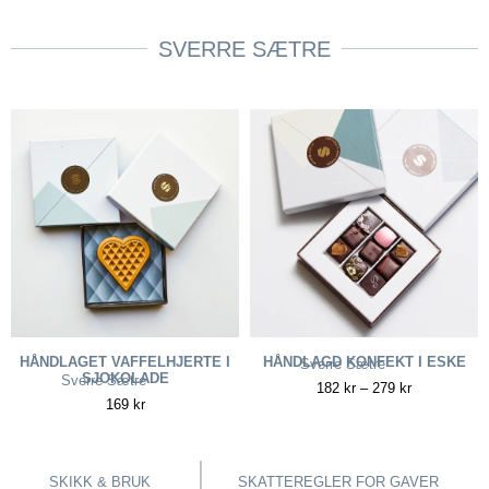
SVERRE SÆTRE
HÅNDLAGET VAFFELHJERTE I
HÅNDLAGD KONFEKT I ESKE
Sverre Sætre
SJOKOLADE
Sverre Sætre
182
kr
–
279
kr
169
kr
SKIKK & BRUK
SKATTEREGLER FOR GAVER